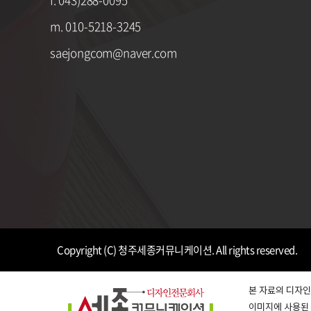
m. 010-5218-3245
saejongcom@naver.com
Copyright (C) 청주세종커뮤니케이션. All rights reserved.