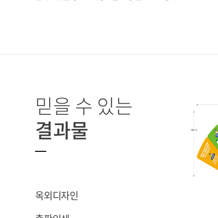
믿을 수 있는
결과물
옥외디자인