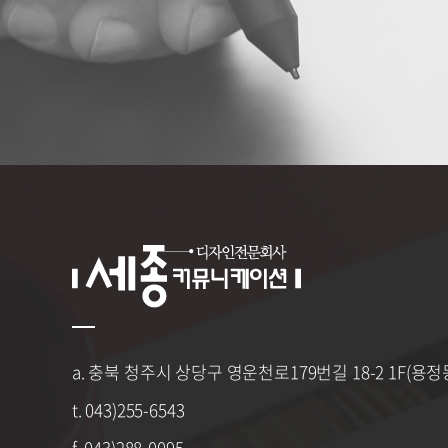
a. 충북 청주시 상당구 영운천로179번길 18-2 1F(용정동
t. 043)255-6543
f. 043)288-0095