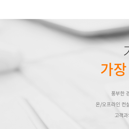
가장
풍부한 
온/오프라인 컨설
고객과