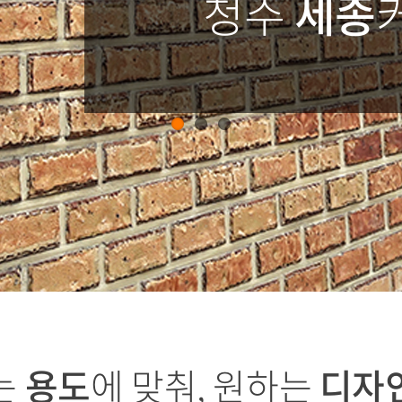
청주
세종
는
용도
에 맞춰, 원하는
디자