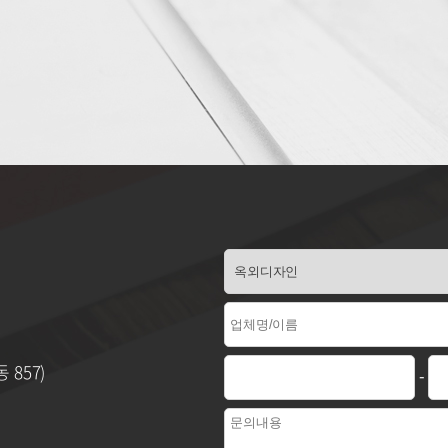
 857)
-