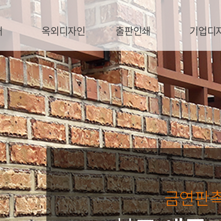
개
옥외디자인
출판인쇄
기업디
금연판촉