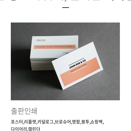
출판인쇄
포스터,리플렛,카달로그,브로슈어,명함,봉투,쇼핑백,
다이어리,캘린더