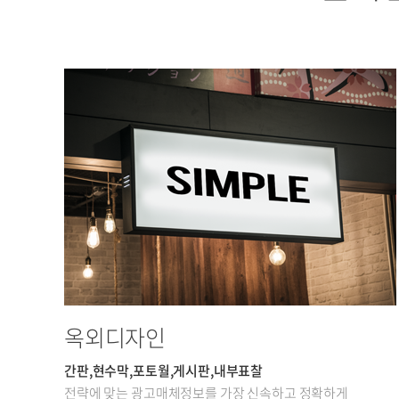
옥외디자인
간판,현수막,포토월,게시판,내부표찰
전략에 맞는 광고매체정보를 가장 신속하고 정확하게