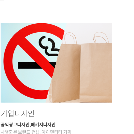
기업디자인
공익광고디자인,패키지디자인
차별화된 브랜드 컨셉, 아이덴티티 기획