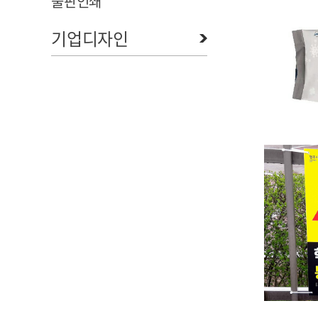
출판인쇄
기업디자인