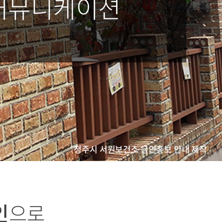
커뮤니케이션
청주시 서원보건소 금연홍보 안내 제작
인
으로