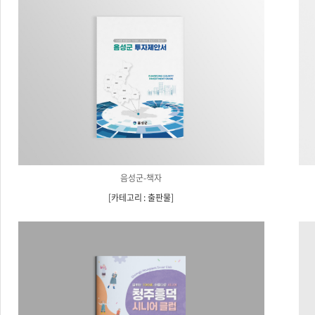
음성군-책자
[
카테고리 : 출판물
]