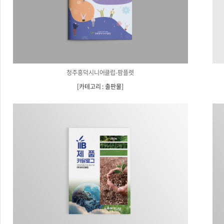
청주흥덕시니어클럽-팜플렛
[
카테고리 : 출판물
]