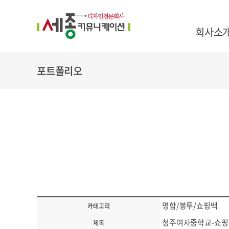
회사소
포트폴리오
명함/봉투/쇼핑백
카테고리
청주여자중학교-쇼핑
제목