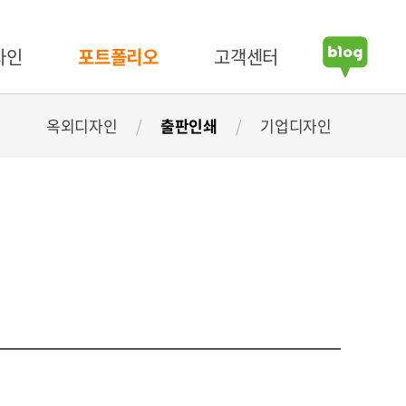
자인
포트폴리오
고객센터
옥외디자인
/
출판인쇄
/
기업디자인