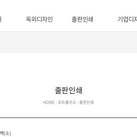
개
옥외디자인
출판인쇄
기업디
출판인쇄
HOME - 포트폴리오 - 출판인쇄
백(소)