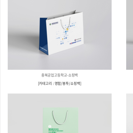
충북공업고등학교-쇼핑백
[
카테고리 : 명함/봉투/쇼핑백
]