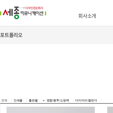
회사소개
포트폴리오
전체
인쇄물
출판물
명함/봉투/쇼핑백
다이어리/캘린더